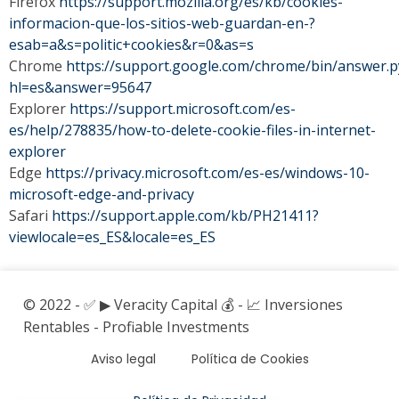
Firefox
https://support.mozilla.org/es/kb/cookies-
informacion-que-los-sitios-web-guardan-en-?
esab=a&s=politic+cookies&r=0&as=s
Chrome
https://support.google.com/chrome/bin/answer.p
hl=es&answer=95647
Explorer
https://support.microsoft.com/es-
es/help/278835/how-to-delete-cookie-files-in-internet-
explorer
Edge
https://privacy.microsoft.com/es-es/windows-10-
microsoft-edge-and-privacy
Safari
https://support.apple.com/kb/PH21411?
viewlocale=es_ES&locale=es_ES
© 2022 - ✅ ▶ Veracity Capital 💰 - 📈 Inversiones
Rentables - Profiable Investments
Aviso legal
Política de Cookies